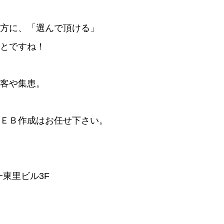
方に、「選んで頂ける」
とですね！
客や集患。
ＥＢ作成はお任せ下さい。
一東里ビル3F